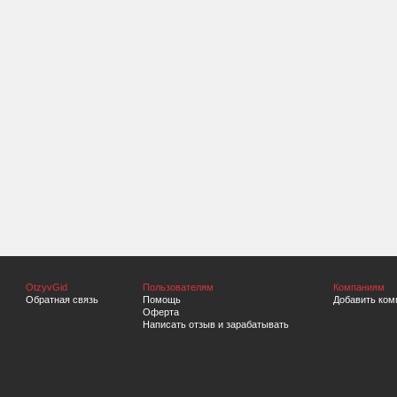
OtzyvGid
Пользователям
Компаниям
Обратная связь
Помощь
Добавить ком
Оферта
Написать отзыв и зарабатывать