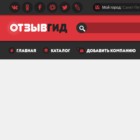
Мой город:
Санкт-Пе
главная
каталог
добавить компанию