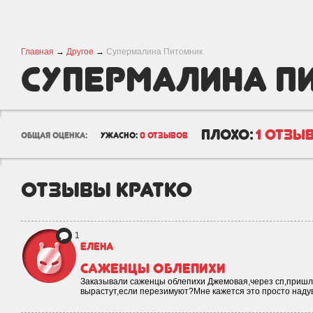
Главная
→
Другое
→
Супермалина Питомник
Супермалина П
плохо:
1 отзы
общая оценка:
ужасно:
0 отзывов
отзывы кратко
1
Елена
Саженцы облепихи
Заказывали саженцы облепихи Джемовая,через сп,пришли 
вырастут,если перезимуют?Мне кажется это просто наду