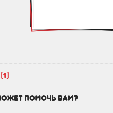
й
(1)
может помочь вам?