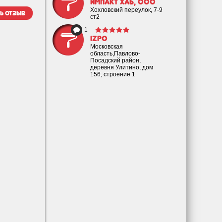
ИМПАКТ ХАБ, ООО
Хохловский переулок, 7-9
ь отзыв
ст2
1
IZPO
Московская
область,Павлово-
Посадский район,
деревня Улитино, дом
156, строение 1