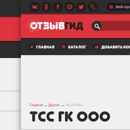
Мой гор
главная
каталог
добавить к
Главная
→
Другое
→
Тсс гк ООО
Тсс гк ООО