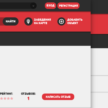
вход
регистрация
заведения
добавить
найти
на карте
объект
рейтинг:
отзывов:
написать отзыв
1