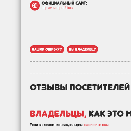
официальный сайт:
http://vizart.pro/start/
нашли ошибку?
вы владелец?
отзывы посетителе
Владельцы,
как это 
Если вы являетесь владельцем,
напишите нам
.