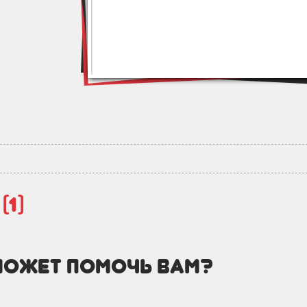
й
(1)
может помочь вам?