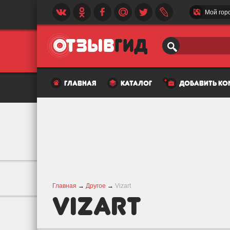
Мой гор
главная
каталог
добавить к
Главная
→
Другое
→
Vizart
Vizart