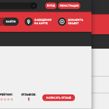
вход
регистрация
заведения
добавить
найти
на карте
объект
рейтинг:
отзывов:
написать отзыв
1