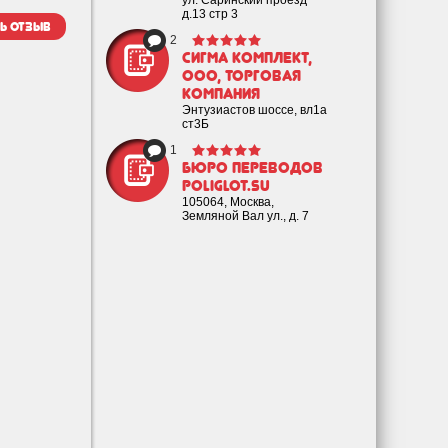
ул. Саринский проезд
д.13 стр 3
ь отзыв
2
Сигма Комплект,
ООО, торговая
компания
Энтузиастов шоссе, вл1а
ст3Б
1
Бюро переводов
poliglot.su
105064, Москва,
Земляной Вал ул., д. 7