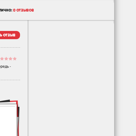
лично:
0 отзывов
ь отзыв
редь -