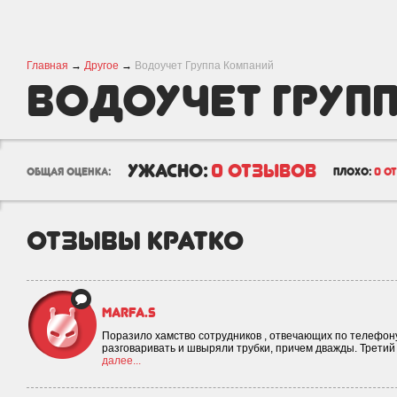
Главная
→
Другое
→
Водоучет Группа Компаний
Водоучет Груп
Компаний
ужасно:
0 отзывов
общая оценка:
плохо:
0 о
отзывы кратко
marfa.s
Поразило хамство сотрудников , отвечающих по телефон
разговаривать и швыряли трубки, причем дважды. Третий 
далее...