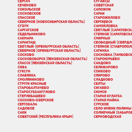
Сергач
Суг-Аксы
Сеченово
Советская
Сокольское
Сапожок
Сосновское
Сараи
Спасское
Старожилово
Северное (Новосибирская область)
Сергиевск
Сузун
Самойловка
Саргатское
Светлый (Саратовск
Седельниково
Степное (Саратовск
Сакмара
Смирных
Саракташ
Свободный (Свердл
Светлый (Оренбургская область)
Степное (Ставропол
Северное (Оренбургская область)
Сатинка
Сосково
Сосновка (Тамбовск
Сосновоборск (Пензенская область)
Староюрьево
Спасск (Пензенская область)
Сандово
Сива
Селижарово
Суксун
Сонково
Славянка
Спирово
Смоляниново
Сладково
Струги Красные
Селты
Старобалтачево
Сигаево
Старосубхангулово
Сюмси
Стерлибашево
Старая Кулатка
Сосново-Озерское
Старая Майна
Сергокала
Сурское
Садовое
Село имени Полины
Саки
Солнечный (Хабаров
Советский (Республика Крым)
Серноводская