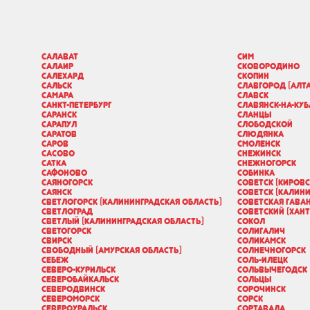
Салават
Сим
Салаир
Сковородино
Салехард
Скопин
Сальск
Славгород (Алта
Самара
Славск
Санкт-Петербург
Славянск-на-Ку
Саранск
Сланцы
Сарапул
Слободской
Саратов
Слюдянка
Саров
Смоленск
Сасово
Снежинск
Сатка
Снежногорск
Сафоново
Собинка
Саяногорск
Советск (Кировс
Саянск
Советск (Калини
Светлогорск (Калининградская область)
Советская Гава
Светлоград
Советский (Хан
Светлый (Калининградская область)
Сокол
Светогорск
Солигалич
Свирск
Соликамск
Свободный (Амурская область)
Солнечногорск
Себеж
Соль-Илецк
Северо-Курильск
Сольвычегодск
Северобайкальск
Сольцы
Северодвинск
Сорочинск
Североморск
Сорск
Североуральск
Сортавала