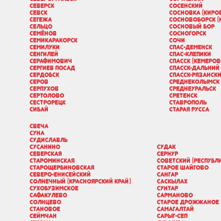
Северск
Сосенский
Севск
Сосновка (Киро
Сегежа
Сосновоборск (
Сельцо
Сосновый Бор
Семёнов
Сосногорск
Семикаракорск
Сочи
Семилуки
Спас-Деменск
Сенгилей
Спас-Клепики
Серафимович
Спасск (Кемеров
Сергиев Посад
Спасск-Дальний
Сердобск
Спасск-Рязанск
Серов
Среднеколымск
Серпухов
Среднеуральск
Сертолово
Сретенск
Сестрорецк
Ставрополь
Сибай
Старая Русса
Свеча
Суна
Судиславль
Сусанино
Судак
Северская
Сернур
Староминская
Советский (Республ
Старощербиновская
Старое Шайгово
Северо-Енисейский
Сангар
Солнечный (Красноярский край)
Саскылах
Сухобузимское
Сунтар
Сафакулево
Сарманово
Солнцево
Старое Дрожжаное
Становое
Самагалтай
Сеймчан
Сарыг-Сеп