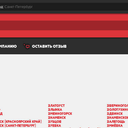
од:
Санкт-Петербург
омпанию
оставить отзыв
Златоуст
Звериного
о
Злынка
Золотухин
од
Змеиногорск
Здвинск
Знаменск
Знаменское
ск (Красноярский край)
Зубцов
Залегощь
к (Санкт-Петербург)
Зуевка
Змиёвка