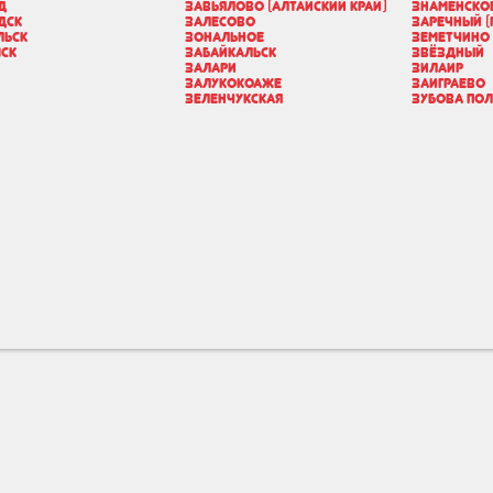
д
Завьялово (Алтайский край)
Знаменское
дск
Залесово
Заречный (
льск
Зональное
Земетчино
ск
Забайкальск
Звёздный
Залари
Зилаир
Залукокоаже
Заиграево
Зеленчукская
Зубова По