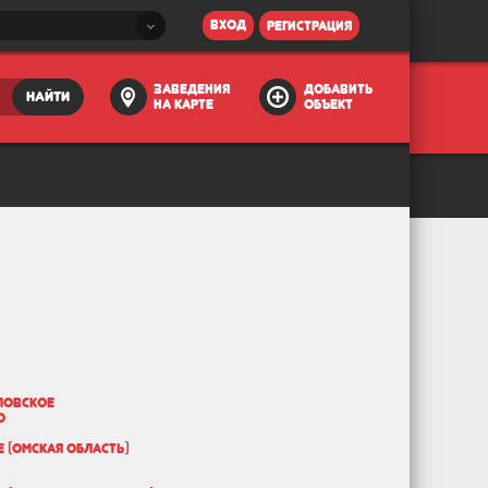
вход
регистрация
заведения
добавить
найти
на карте
объект
ловское
о
 (Омская область)