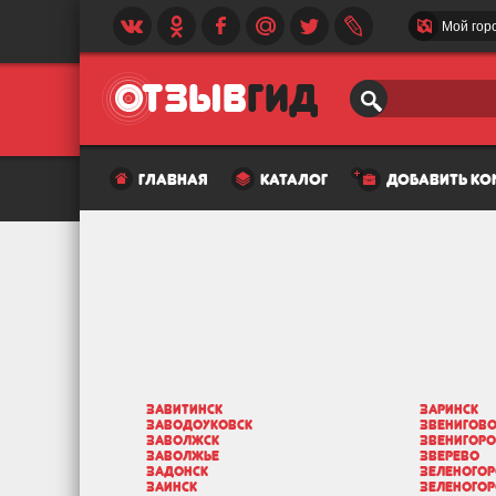
Мой гор
главная
каталог
добавить к
Завитинск
Заринск
Заводоуковск
Звенигов
Заволжск
Звенигор
Заволжье
Зверево
Задонск
Зеленогор
Заинск
Зеленогорс