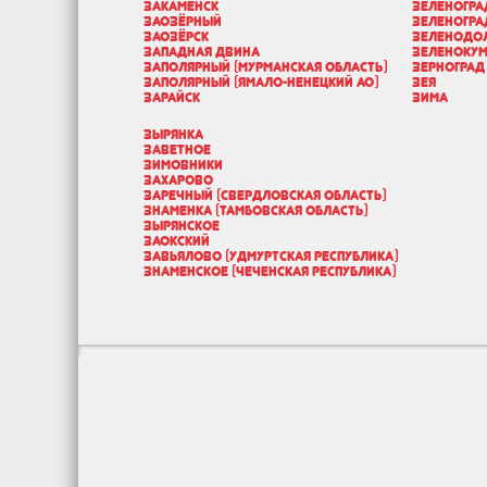
Закаменск
Зеленогра
Заозёрный
Зеленогра
Заозёрск
Зеленодо
Западная Двина
Зеленокум
Заполярный (Мурманская область)
Зерноград
Заполярный (Ямало-Ненецкий АО)
Зея
Зарайск
Зима
Зырянка
Заветное
Зимовники
Захарово
Заречный (Свердловская область)
Знаменка (Тамбовская область)
Зырянское
Заокский
Завьялово (Удмуртская республика)
Знаменское (Чеченская республика)