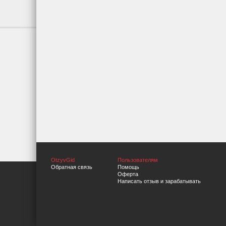
OtzyvGid
Пользователям
Обратная связь
Помощь
Оферта
Написать отзыв и зарабатывать