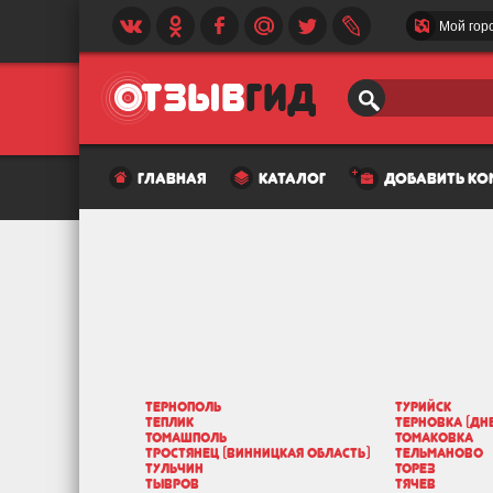
Мой гор
главная
каталог
добавить к
Тернополь
Турийск
Теплик
Терновка (Дн
Томашполь
Томаковка
Тростянец (Винницкая область)
Тельманово
Тульчин
Торез
Тывров
Тячев