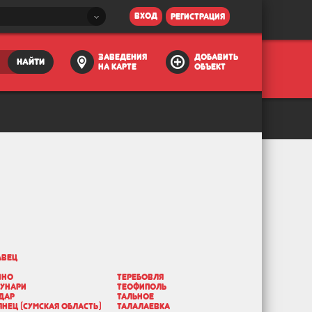
вход
регистрация
заведения
добавить
найти
на карте
объект
авец
ино
Теребовля
бунари
Теофиполь
дар
Тальное
янец (Сумская область)
Талалаевка