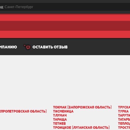
од:
Санкт-Петербург
омпанию
оставить отзыв
Токмак (Запорожская область)
Труск
епропетровская область)
Тисменица
Турка
Тлумач
Тарут
Тараща
Татар
Тетиев
Тепло
Троицкое (Луганская область)
Трост