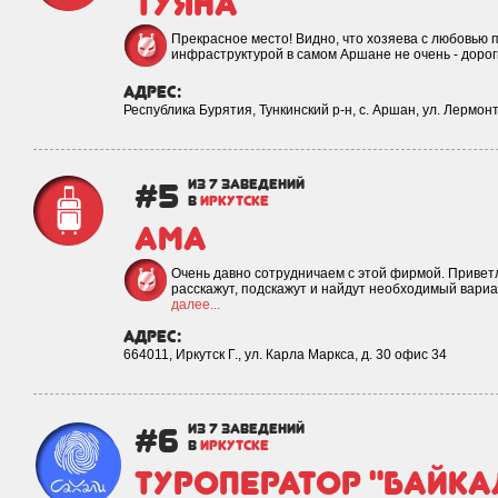
Туяна
Прекрасное место! Видно, что хозяева с любовью п
инфраструктурой в самом Аршане не очень - доро
адрес:
Республика Бурятия, Тункинский р-н, с. Аршан, ул. Лермонт
#5
из 7 заведений
в
ИРКУТСКЕ
АМА
Очень давно сотрудничаем с этой фирмой. Привет
расскажут, подскажут и найдут необходимый вариа
далее...
адрес:
664011, Иркутск Г., ул. Карла Маркса, д. 30 офис 34
#6
из 7 заведений
в
ИРКУТСКЕ
Туроператор "Байка