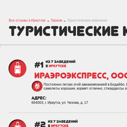
Все отзывы в Иркутске
→
Туризм
→
Туристические компании
Туристические
#1
из 7 заведений
в
ИРКУТСКЕ
ИрАэроЭкспресс, ОО
Постоянно летаю этой авиакомпанией в Бодайбо. Ц
самолеты хорошие, кормят отлично, стюардессы з
адрес:
664003, г. Иркутск, ул. Чехова, д. 17
#2
из 7 заведений
в
ИРКУТСКЕ