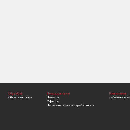
OtzyvGid
Пользователям
Компаниям
Обратная связь
Помощь
Добавить ком
Оферта
Написать отзыв и зарабатывать