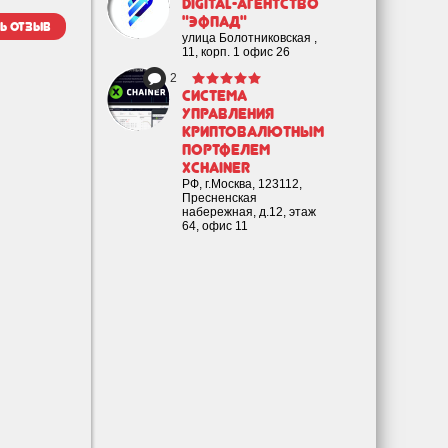
Digital-агентство
"Эфпад"
ь отзыв
улица Болотниковская ,
11, корп. 1 офис 26
2
Cистема
управления
криптовалютным
портфелем
XChainer
РФ, г.Москва, 123112,
Пресненская
набережная, д.12, этаж
64, офис 11