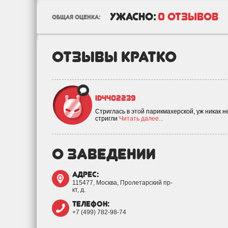
ужасно:
0 отзывов
общая оценка:
отзывы кратко
id4402239
Стриглась в этой парикмахерской, уж никак н
стригли
Читать далее...
о заведении
адрес:
115477, Москва, Пролетарский пр-
кт, д.
телефон:
+7 (499) 782-98-74