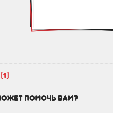
й
(1)
может помочь вам?