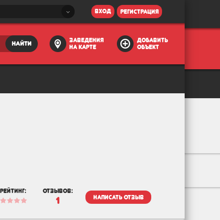
вход
регистрация
заведения
добавить
найти
на карте
объект
рейтинг:
отзывов:
написать отзыв
1