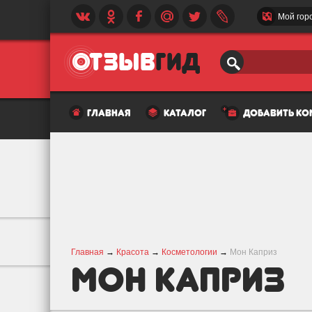
Мой гор
главная
каталог
добавить к
Главная
→
Красота
→
Косметологии
→
Мон Каприз
Мон Каприз