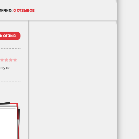
лично:
0 отзывов
ь отзыв
азу не