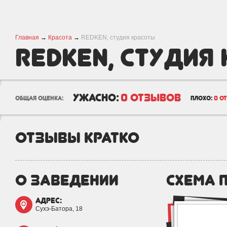
Главная
→
Красота
→
REDKEN, студия красоты
REDKEN, студия
ужасно:
0 отзывов
общая оценка:
плохо:
0 о
отзывы кратко
о заведении
схема 
адрес:
Сухэ-Батора, 18