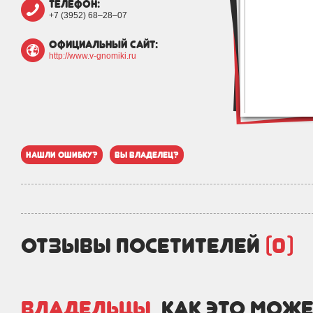
телефон:
+7 (3952) 68‒28‒07
официальный сайт:
http://www.v-gnomiki.ru
нашли ошибку?
вы владелец?
отзывы посетителей
(0)
Владельцы,
как это може