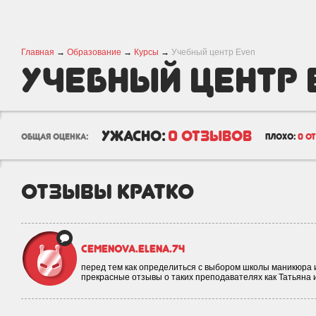
Главная
→
Образование
→
Курсы
→
Учебный центр Even
Учебный центр 
ужасно:
0 отзывов
общая оценка:
плохо:
0 о
отзывы кратко
cemenova.elena.74
перед тем как определиться с выбором школы маникюра и
прекрасные отзывы о таких преподавателях как Татьяна 