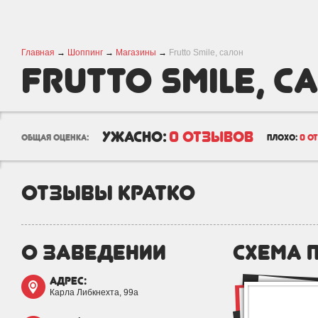
Главная
→
Шоппинг
→
Магазины
→
Frutto Smile, салон
Frutto Smile, с
ужасно:
0 отзывов
общая оценка:
плохо:
0 о
отзывы кратко
о заведении
схема 
адрес:
Карла Либкнехта, 99а