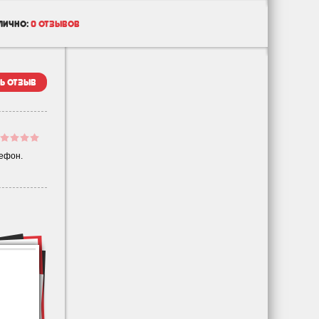
лично:
0 отзывов
ь отзыв
лефон.