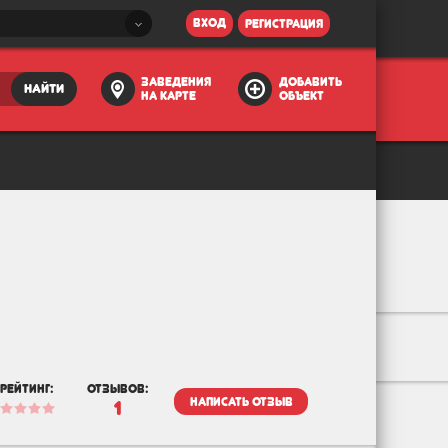
вход
регистрация
заведения
добавить
найти
на карте
объект
рейтинг:
отзывов:
написать отзыв
1