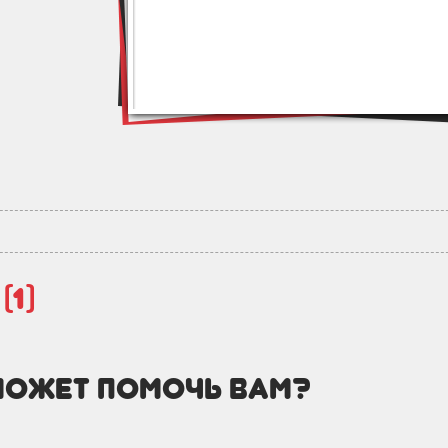
й
(1)
может помочь вам?