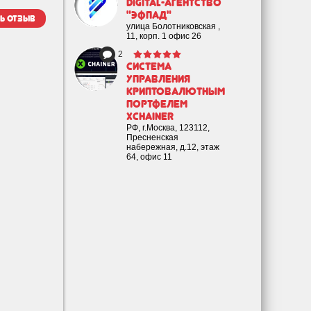
Digital-агентство
"Эфпад"
ь отзыв
улица Болотниковская ,
11, корп. 1 офис 26
2
Cистема
управления
криптовалютным
портфелем
XChainer
РФ, г.Москва, 123112,
Пресненская
набережная, д.12, этаж
64, офис 11