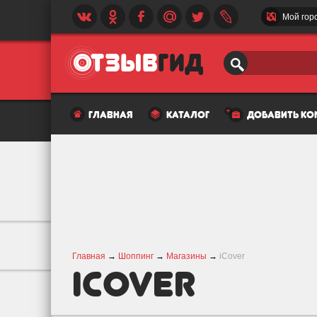
Мой гор
главная
каталог
добавить к
Главная
→
Шоппинг
→
Магазины
→
iCover
iCover