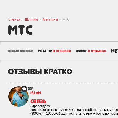
Главная
→
Шоппинг
→
Магазины
→
МТС
МТС
не
общая оценка:
ужасно:
0 отзывов
плохо:
0 отзывов
отзывы кратко
553
islam
Связь
Здравствуйте
Знаете какое то время пользовался этой связью МТС, пла
(3000мин.,1000сообщ.,интернета не много точно не помн