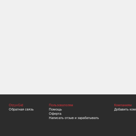
OtzyvGid
Пользователям
Компаниям
Обратная связь
Помощь
Добавить ком
Оферта
Написать отзыв и зарабатывать