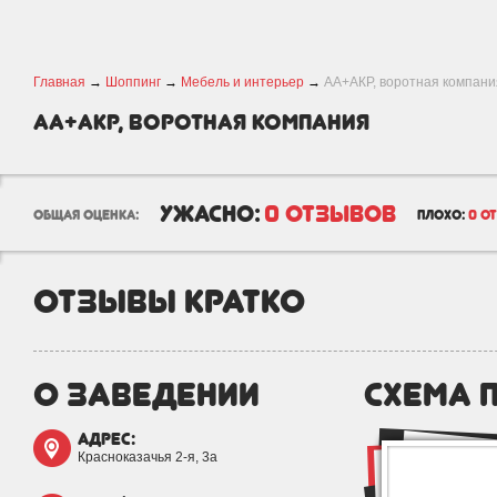
Главная
→
Шоппинг
→
Мебель и интерьер
→
АА+АКР, воротная компани
АА+АКР, воротная компания
ужасно:
0 отзывов
общая оценка:
плохо:
0 о
отзывы кратко
о заведении
схема 
адрес:
Красноказачья 2-я, 3а