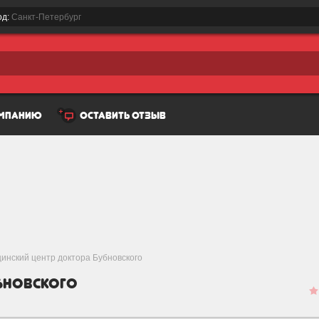
од:
Санкт-Петербург
омпанию
оставить отзыв
инский центр доктора Бубновского
бновского