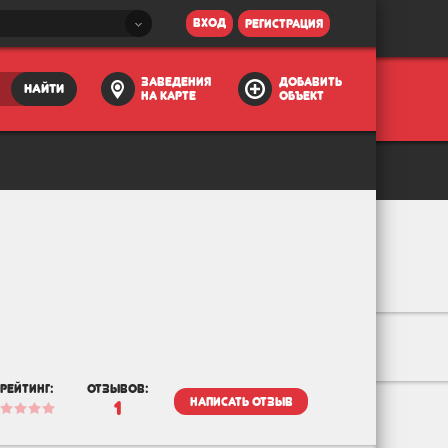
вход
регистрация
заведения
добавить
найти
на карте
объект
рейтинг:
отзывов:
написать отзыв
1