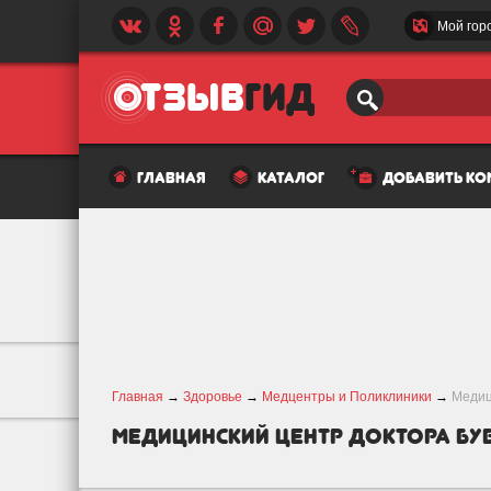
Мой гор
главная
каталог
добавить к
Главная
→
Здоровье
→
Медцентры и Поликлиники
→
Медиц
Медицинский центр доктора Бу