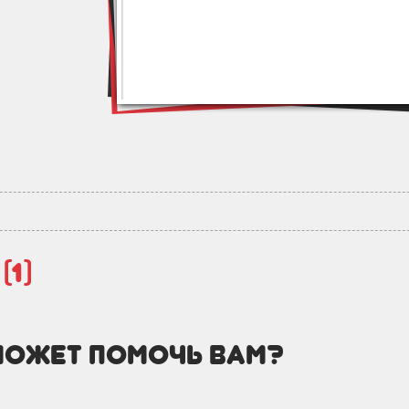
й
(1)
может помочь вам?