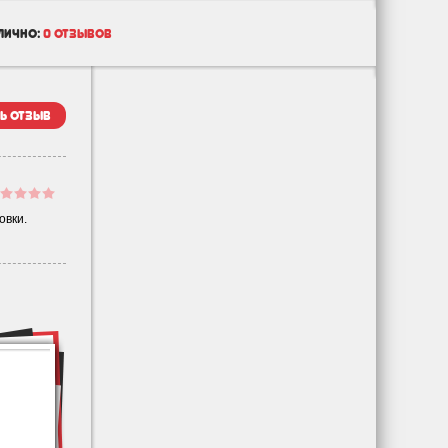
лично:
0 отзывов
ь отзыв
овки.