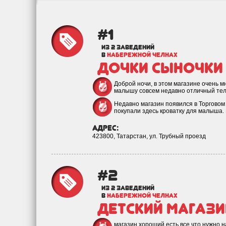
#1
из 2 заведений
в
НАБЕРЕЖНОЙ ЧЕЛНАХ
Дочки сыночки
Доброй ночи, в этом магазине очень м
малышу совсем недавно отличный т
Недавно магазин появился в Торговом
покупали здесь кроватку для малыша
адрес:
423800, Татарстан, ул. Трубный проезд
#2
из 2 заведений
в
НАБЕРЕЖНОЙ ЧЕЛНАХ
Детский магази
магазин хороший,есть все что нужно 