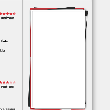
рейтинг
 буду,
. Мы
рейтинг
посабленгия