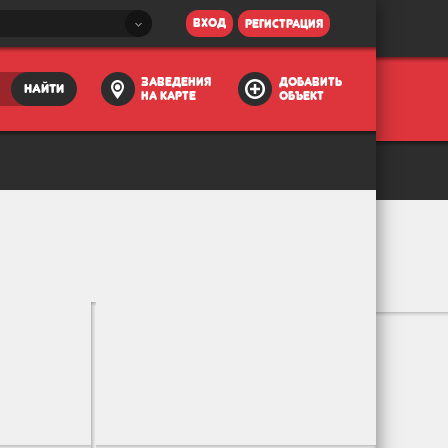
вход
регистрация
заведения
добавить
найти
на карте
объект