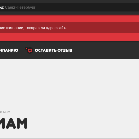
од:
Санкт-Петербург
ие компании, товара или адрес сайта
омпанию
оставить отзыв
 и мам
 мам