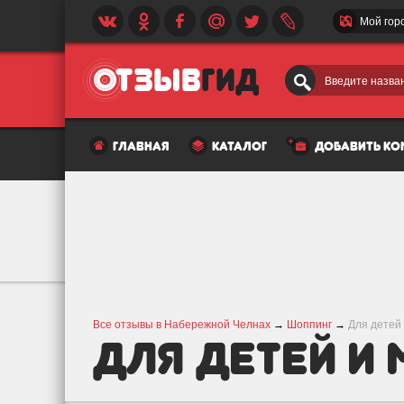
Мой гор
Введите назван
главная
каталог
добавить к
Все отзывы в Набережной Челнах
→
Шоппинг
→
Для детей
Для детей и