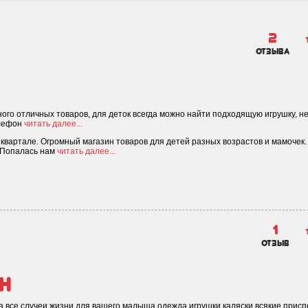
2
отзыва
ного отличных товаров, для деток всегда можно найти подходящую игрушку, не
елефон
читать далее...
 квартале. Огромный магазин товаров для детей разных возрастов и мамочек
. Попалась нам
читать далее...
1
отзыв
н
на все случеи жизни для вашего малыша,одежда игрушки,каляски,всякие прис