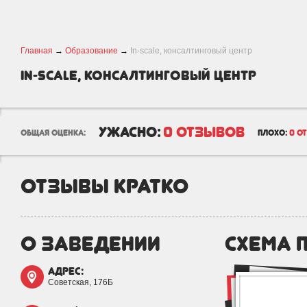
Главная
→
Образование
→
In-scale, консалтинговый центр
In-scale, консалтинговый центр
ужасно:
0 отзывов
общая оценка:
плохо:
0 о
отзывы кратко
о заведении
схема 
адрес:
Советская, 176Б