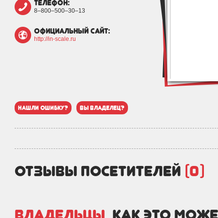
телефон:
8‒800‒500‒30‒13
официальный сайт:
http://in-scale.ru
нашли ошибку?
вы владелец?
отзывы посетителей
(0)
Владельцы,
как это може