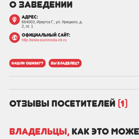
о заведении
адрес:
664003, Иркутск Г., ул. Урицкого, д.
2, эт. 1
официальный сайт:
http://www.euromoda-irk.ru
нашли ошибку?
вы владелец?
отзывы посетителей
(1)
Владельцы,
как это може