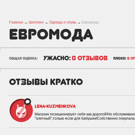
Главная
→
Шоппинг
→
Одежда и обувь
→
Евромода
Евромода
ужасно:
0 отзывов
общая оценка:
плохо:
0 о
отзывы кратко
lena-kuzmenkova
Магазин позиционирует себя как дорогой!Но обслуживание
"элитный",только если для бабушек!Собственно покупал