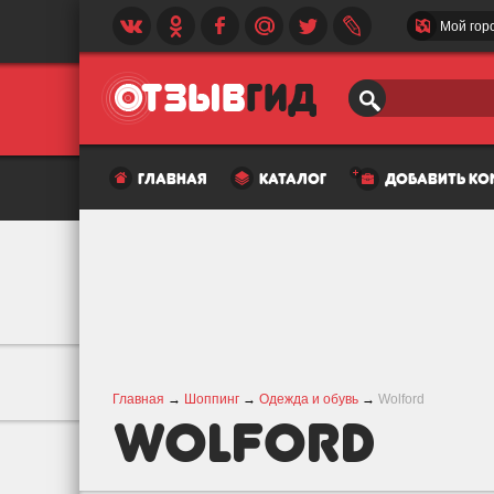
Мой гор
главная
каталог
добавить к
Главная
→
Шоппинг
→
Одежда и обувь
→
Wolford
Wolford