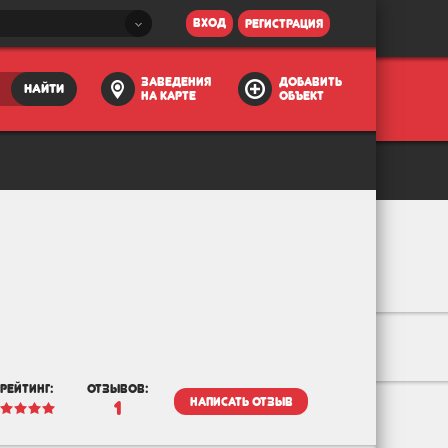
вход
регистрация
заведения
добавить
найти
на карте
объект
рейтинг:
отзывов:
написать отзыв
1