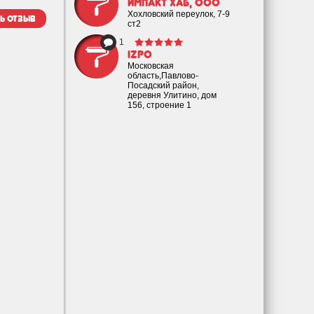
ИМПАКТ ХАБ, ООО
Хохловский переулок, 7-9
ь отзыв
ст2
1
IZPO
Московская
область,Павлово-
Посадский район,
деревня Улитино, дом
156, строение 1