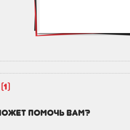
й
(1)
может помочь вам?