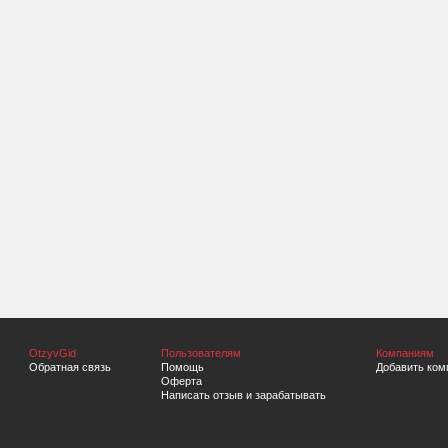
OtzyvGid
Пользователям
Компаниям
Обратная связь
Помощь
Добавить ком
Оферта
Написать отзыв и зарабатывать