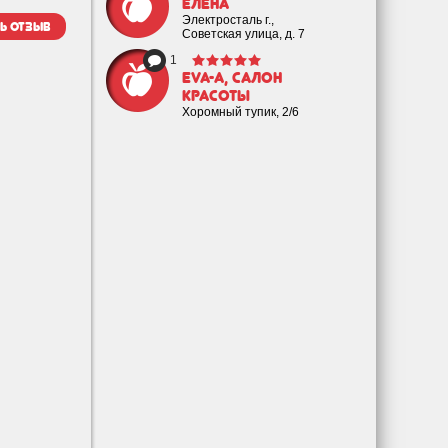
Елена
Электросталь г.,
ь отзыв
Советская улица, д. 7
1
EVA-а, салон
красоты
Хоромный тупик, 2/6