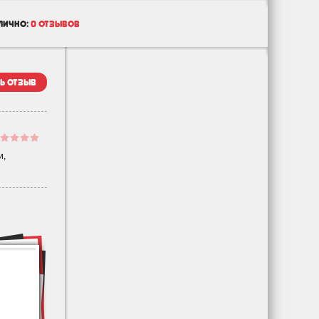
лично:
0 отзывов
ь отзыв
и,