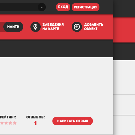
вход
регистрация
заведения
добавить
найти
на карте
объект
рейтинг:
отзывов:
написать отзыв
1