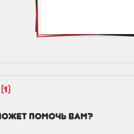
й
(1)
может помочь вам?