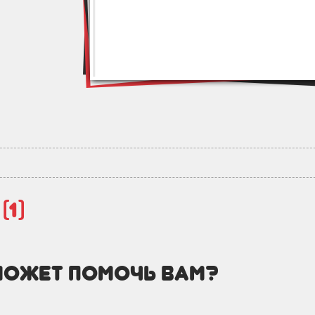
й
(1)
может помочь вам?