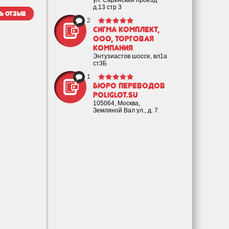
ул. Саринский проезд
д.13 стр 3
ь отзыв
2
Сигма Комплект,
ООО, торговая
компания
Энтузиастов шоссе, вл1а
ст3Б
1
Бюро переводов
poliglot.su
105064, Москва,
Земляной Вал ул., д. 7