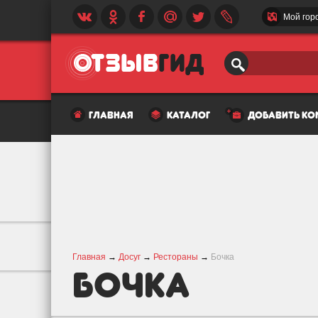
Мой гор
главная
каталог
добавить к
Главная
→
Досуг
→
Рестораны
→
Бочка
Бочка