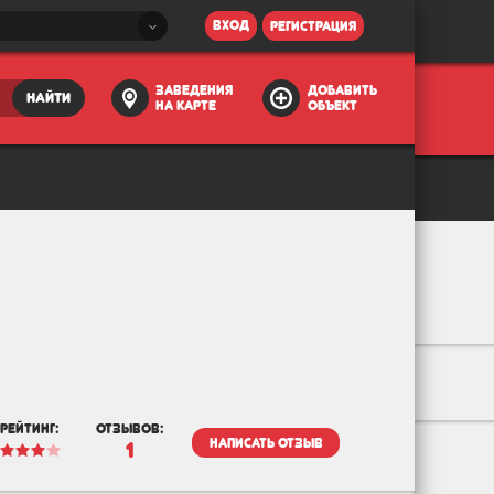
вход
регистрация
заведения
добавить
найти
на карте
объект
рейтинг:
отзывов:
написать отзыв
1