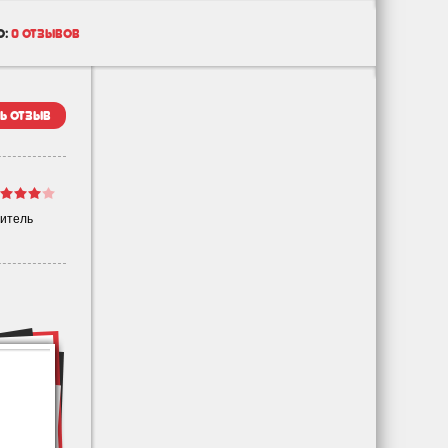
о:
0 отзывов
ь отзыв
битель