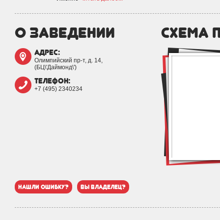
о заведении
схема 
адрес:
Олимпийский пр-т, д. 14,
(БЦ\'Даймонд\')
телефон:
+7 (495) 2340234
нашли ошибку?
вы владелец?