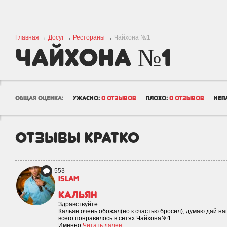
Главная
→
Досуг
→
Рестораны
→
Чайхона №1
Чайхона №1
общая оценка:
ужасно:
0 отзывов
плохо:
0 отзывов
неп
отзывы кратко
553
islam
Кальян
Здравствуйте
Кальян очень обожал(но к счастью бросил), думаю дай на
всего понравилось в сетях Чайхона№1
Именно
Читать далее...