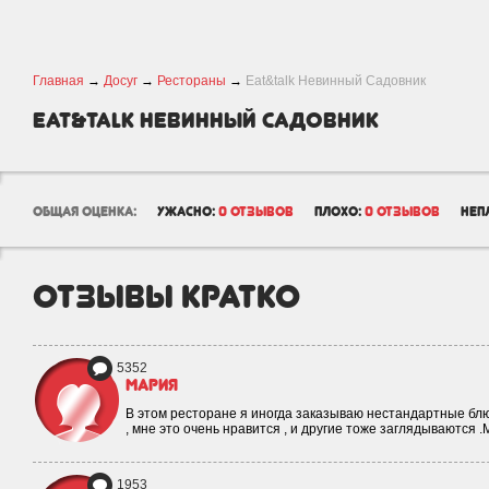
Главная
→
Досуг
→
Рестораны
→
Eat&talk Невинный Садовник
Eat&talk Невинный Садовник
общая оценка:
ужасно:
0 отзывов
плохо:
0 отзывов
неп
отзывы кратко
5352
Мария
В этом ресторане я иногда заказываю нестандартные блюд
, мне это очень нравится , и другие тоже заглядываются 
1953