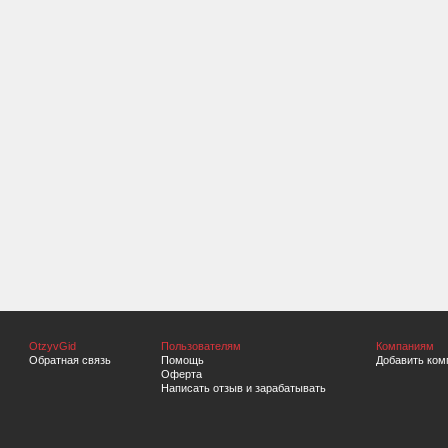
OtzyvGid
Пользователям
Компаниям
Обратная связь
Помощь
Добавить ком
Оферта
Написать отзыв и зарабатывать