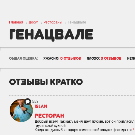
Главная
→
Досуг
→
Рестораны
→
Генацвале
Генацвале
общая оценка:
ужасно:
0 отзывов
плохо:
0 отзывов
неп
отзывы кратко
553
islam
Ресторан
Добрый всем! Так как у меня друг грузин, вот он приглас
грузинской кухней
Когда входишь благодаря каменистой кладке фасада так
Ч