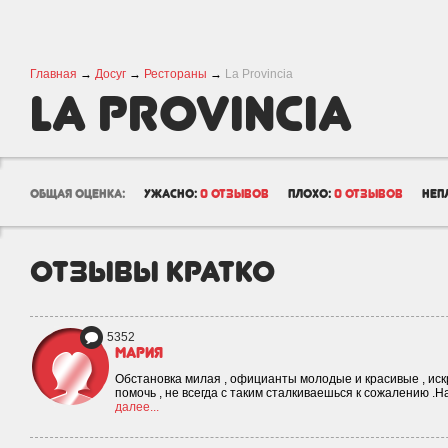
Главная
→
Досуг
→
Рестораны
→
La Provincia
La Provincia
общая оценка:
ужасно:
0 отзывов
плохо:
0 отзывов
неп
отзывы кратко
5352
Мария
Обстановка милая , официанты молодые и красивые , иск
помочь , не всегда с таким сталкиваешься к сожалению .
далее...