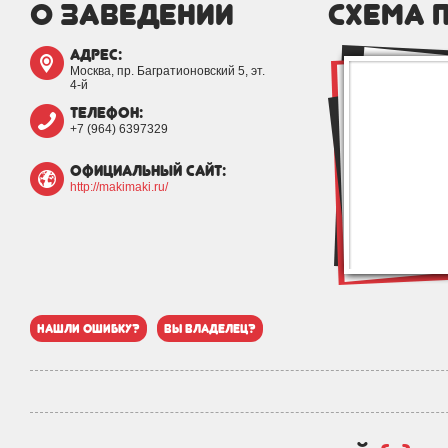
о заведении
схема 
адрес:
Москва, пр. Багратионовский 5, эт.
4-й
телефон:
+7 (964) 6397329
официальный сайт:
http://makimaki.ru/
нашли ошибку?
вы владелец?