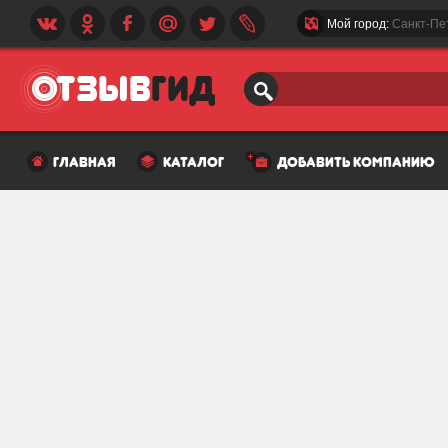
Мой город:
Санкт-Пе
главная
каталог
добавить компанию