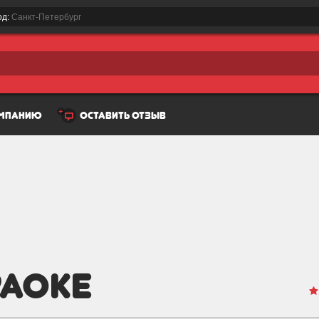
од:
Санкт-Петербург
омпанию
оставить отзыв
раоке