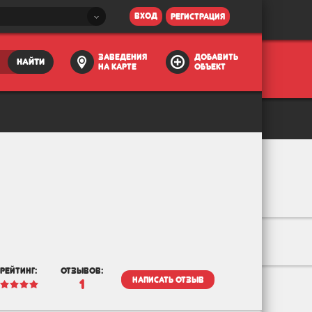
вход
регистрация
заведения
добавить
найти
на карте
объект
рейтинг:
отзывов:
написать отзыв
1