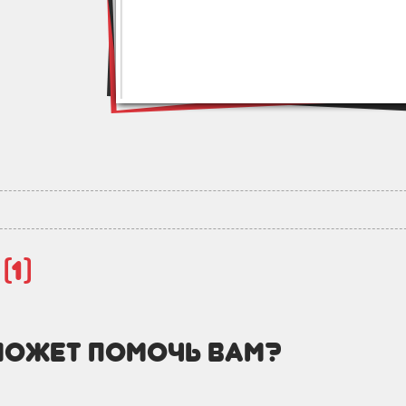
й
(1)
может помочь вам?