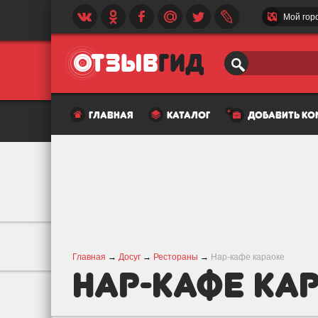
Мой гор
главная
каталог
добавить к
Главная
→
Досуг
→
Рестораны
→
Нар-кафе караоке
Нар-кафе ка