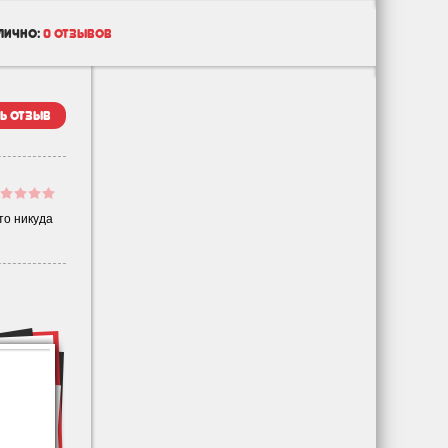
лично:
0 отзывов
ь отзыв
то никуда