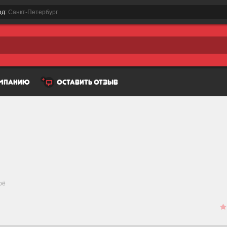
од:
Санкт-Петербург
омпанию
оставить отзыв
рё