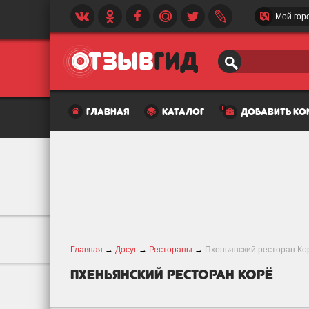
Мой гор
главная
каталог
добавить к
Главная
→
Досуг
→
Рестораны
→
Пхеньянский ресторан Ко
Пхеньянский ресторан Корё