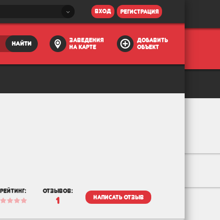
вход
регистрация
заведения
добавить
найти
на карте
объект
рейтинг:
отзывов:
написать отзыв
1