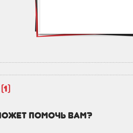
й
(1)
может помочь вам?