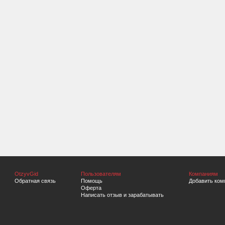
OtzyvGid
Пользователям
Компаниям
Обратная связь
Помощь
Добавить ком
Оферта
Написать отзыв и зарабатывать