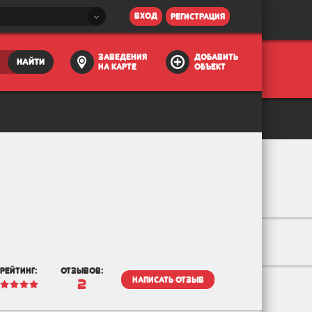
вход
регистрация
заведения
добавить
найти
на карте
объект
рейтинг:
отзывов:
написать отзыв
2