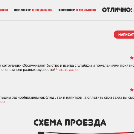
отлично:
ывов
неплохо:
0 отзывов
хорошо:
0 отзывов
написат
ый сотрудники.Обслуживают быстро и всегда с улыбкой и пожеланиями приятн
,очень много разных вкусностей
Читать далее...
ьшим разнообразием как блюд , так и напитков , а оплатить свой заказ вы см
ее...
схема проезда