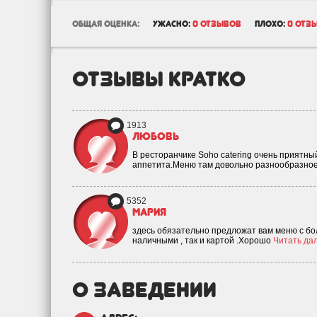
общая оценка:
ужасно:
0 отзывов
плохо:
0 отз
отзывы кратко
1913
Любовь
В ресторанчике Soho сatering очень приятн
аппетита.Меню там довольно разнообразное
5352
Мария
здесь обязательно предложат вам меню с бол
наличными , так и картой .Хорошо
Читать дал
о заведении