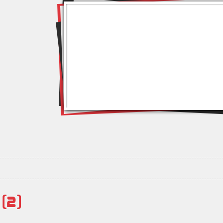
й
(2)