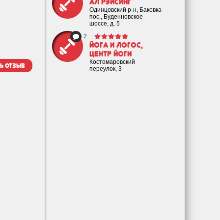
Ал рэйсинг
Одинцовский р-н, Баковка
пос., Буденновское
шоссе, д. 5
2
Йога и логос,
центр йоги
Костомаровский
ь отзыв
переулок, 3