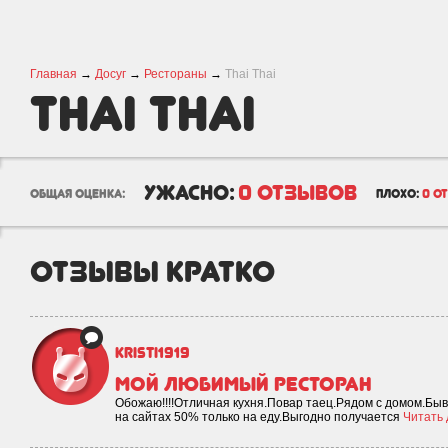
Главная
→
Досуг
→
Рестораны
→
Thai Thai
Thai Thai
ужасно:
0 отзывов
общая оценка:
плохо:
0 о
отзывы кратко
kristi1919
Мой любимый ресторан
Обожаю!!!!Отличная кухня.Повар таец.Рядом с домом.Быв
на сайтах 50% только на еду.Выгодно получается
Читать 