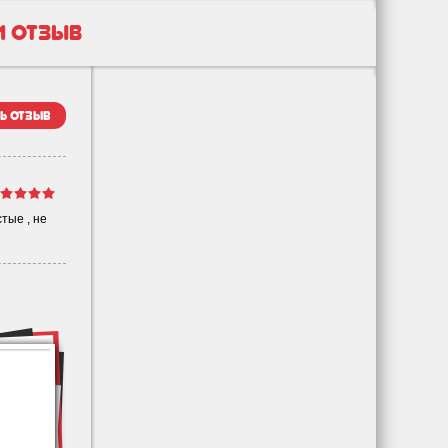
1 отзыв
ь отзыв
стые , не