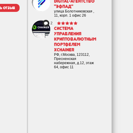
Digital-агентство
"Эфпад"
ь отзыв
улица Болотниковская ,
11, корп. 1 офис 26
2
Cистема
управления
криптовалютным
портфелем
XChainer
РФ, г.Москва, 123112,
Пресненская
набережная, д.12, этаж
64, офис 11