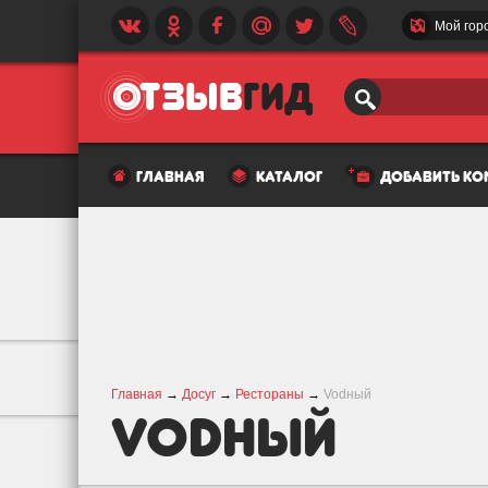
Мой гор
главная
каталог
добавить к
Главная
→
Досуг
→
Рестораны
→
Vodный
Vodный