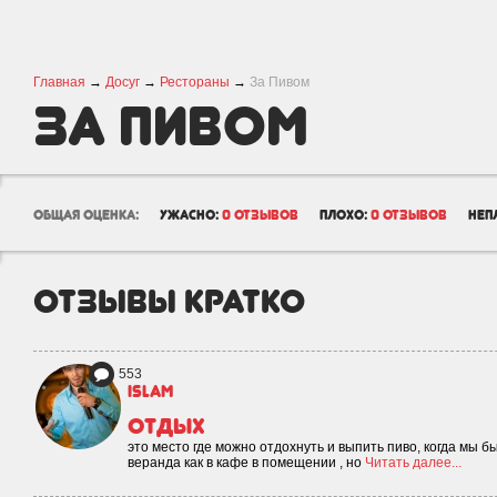
Главная
→
Досуг
→
Рестораны
→
За Пивом
За Пивом
общая оценка:
ужасно:
0 отзывов
плохо:
0 отзывов
неп
отзывы кратко
553
islam
Отдых
это место где можно отдохнуть и выпить пиво, когда мы б
веранда как в кафе в помещении , но
Читать далее...