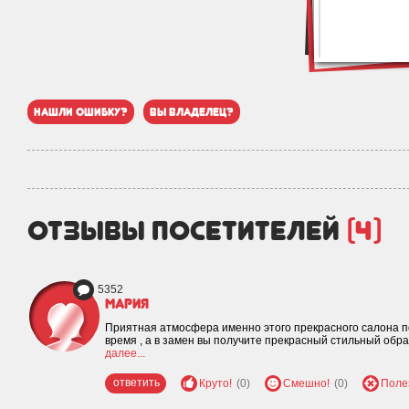
нашли ошибку?
вы владелец?
отзывы посетителей
(4)
5352
Мария
Приятная атмосфера именно этого прекрасного салона п
время , а в замен вы получите прекрасный стильный обр
далее...
ответить
Круто!
(0)
Смешно!
(0)
Поле