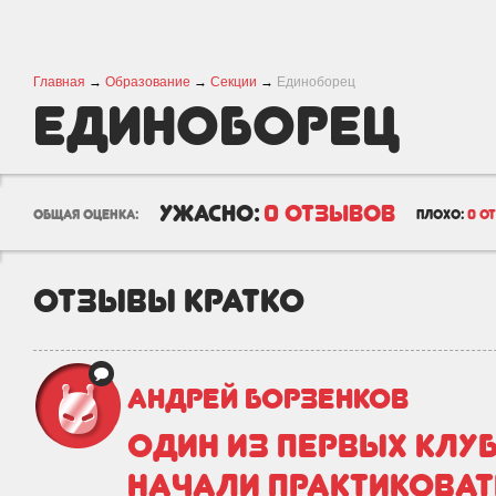
Главная
→
Образование
→
Секции
→
Единоборец
Единоборец
ужасно:
0 отзывов
общая оценка:
плохо:
0 о
отзывы кратко
Андрей Борзенков
Один из первых клу
начали практиковат