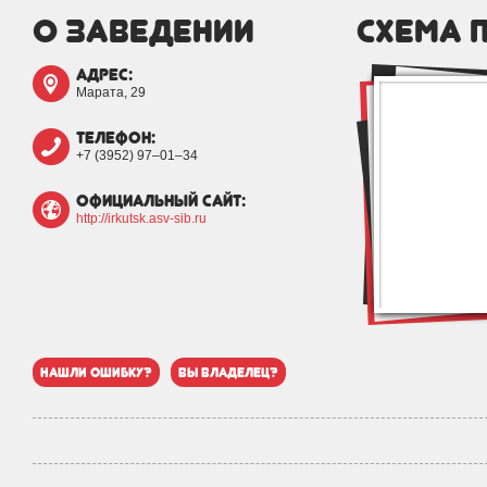
о заведении
схема 
адрес:
Марата, 29
телефон:
+7 (3952) 97‒01‒34
официальный сайт:
http://irkutsk.asv-sib.ru
нашли ошибку?
вы владелец?