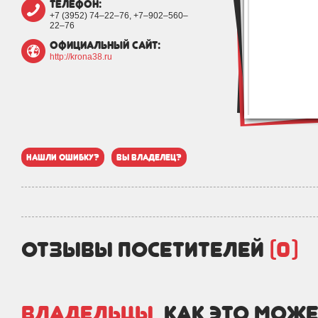
телефон:
+7 (3952) 74‒22‒76, +7‒902‒560‒
22‒76
официальный сайт:
http://krona38.ru
нашли ошибку?
вы владелец?
отзывы посетителей
(0)
Владельцы,
как это може