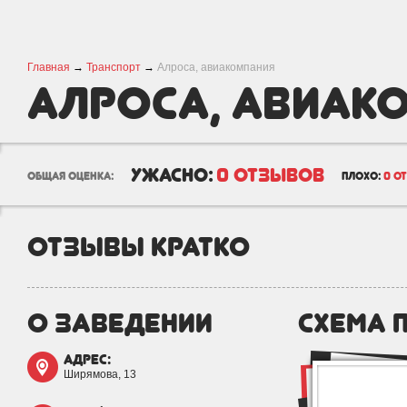
Главная
→
Транспорт
→
Алроса, авиакомпания
Алроса, авиак
ужасно:
0 отзывов
общая оценка:
плохо:
0 о
отзывы кратко
о заведении
схема 
адрес:
Ширямова, 13