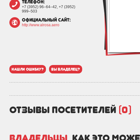
телефон:
+7 (3952) 96‒64‒42, +7 (3952)
999‒503
официальный сайт:
http://www.alrosa.aero
нашли ошибку?
вы владелец?
отзывы посетителей
(0)
Владельцы,
как это може