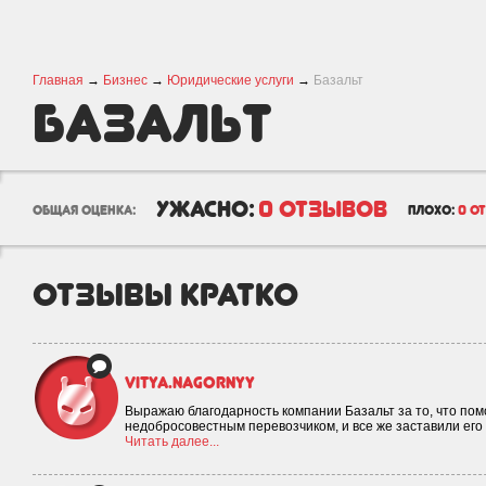
Главная
→
Бизнес
→
Юридические услуги
→
Базальт
Базальт
ужасно:
0 отзывов
общая оценка:
плохо:
0 о
отзывы кратко
vitya.nagornyy
Выражаю благодарность компании Базальт за то, что помо
недобросовестным перевозчиком, и все же заставили его 
Читать далее...