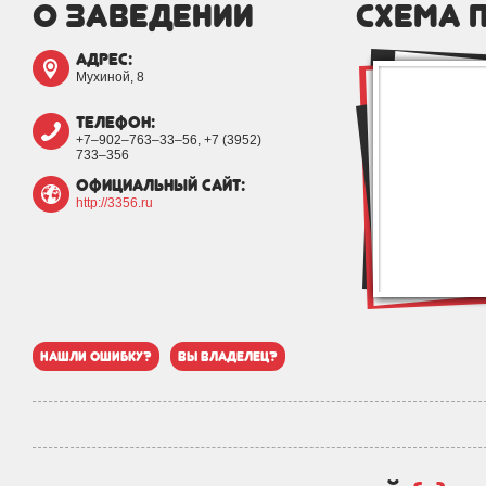
о заведении
схема 
адрес:
Мухиной, 8
телефон:
+7‒902‒763‒33‒56, +7 (3952)
733‒356
официальный сайт:
http://3356.ru
нашли ошибку?
вы владелец?