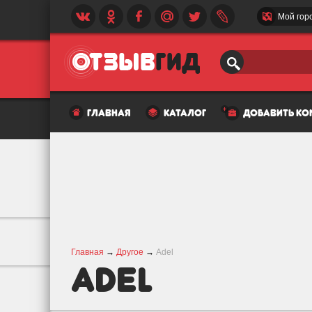
Мой гор
главная
каталог
добавить к
Главная
→
Другое
→
Adel
Adel