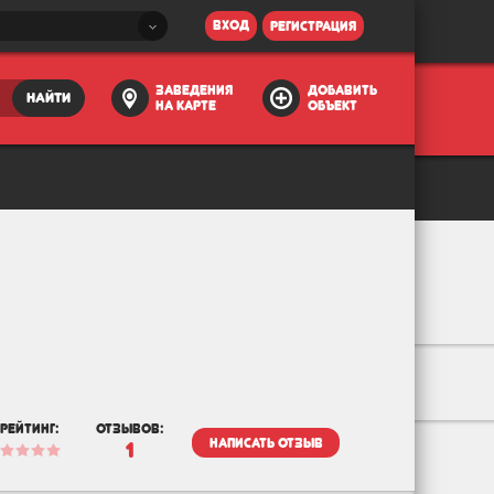
вход
регистрация
заведения
добавить
найти
на карте
объект
рейтинг:
отзывов:
написать отзыв
1