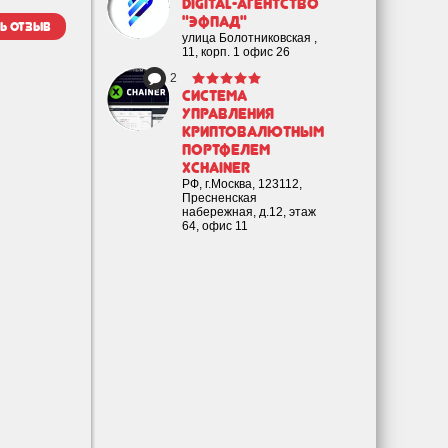
Digital-агентство
"Эфпад"
ь отзыв
улица Болотниковская ,
11, корп. 1 офис 26
2
Cистема
управления
криптовалютным
портфелем
XChainer
РФ, г.Москва, 123112,
Пресненская
набережная, д.12, этаж
64, офис 11