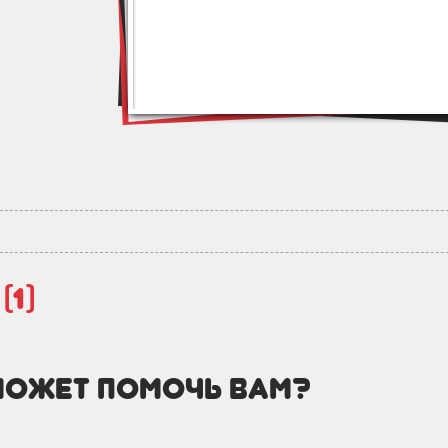
й
(1)
может помочь вам?