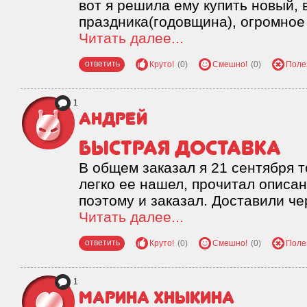
вот я решила ему купить новый, 
праздника(годовщина), огромное
Читать далее...
ответить
Круто!
(0)
Смешно!
(0)
Поле
1
Андрей
Быстрая доставка
В общем заказал я 21 сентября т
легко ее нашел, прочитал описа
поэтому и заказал. Доставили че
Читать далее...
ответить
Круто!
(0)
Смешно!
(0)
Поле
1
Марина Хныкина