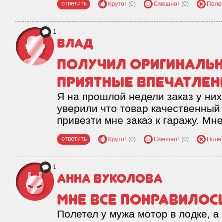
ответить
Круто!
(0)
Смешно!
(0)
Поле
1
Влад
Получил оригинальн
приятные впечатлен
Я на прошлой недели заказ у них
уверили что товар качественный
привезти мне заказ к гаражу. Мн
ответить
Круто!
(0)
Смешно!
(0)
Поле
1
Анна Вуколова
Мне все понравилос
Полетел у мужа мотор в лодке, а