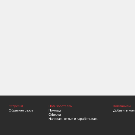
OtzyvGid
Пользователям
Компаниям
Обратная связь
Помощь
Добавить ком
Оферта
Написать отзыв и зарабатывать