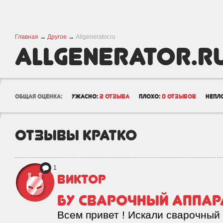
Главная
→
Другое
→
Allgenerator.ru
Allgenerator.r
общая оценка:
ужасно:
2 отзыва
плохо:
0 отзывов
непл
отзывы кратко
1
Виктор
БУ сварочный аппар
Всем привет ! Искали сварочный