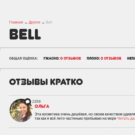
Главная
→
Другое
→
Bell
Bell
общая оценка:
ужасно:
0 отзывов
плохо:
0 отзывов
неп
отзывы кратко
2359
ОЛЬГА
Эта косметика очень дешёвая, но своим качеством удивля
так как я всё лето частенько пребываю на море
Читать дал